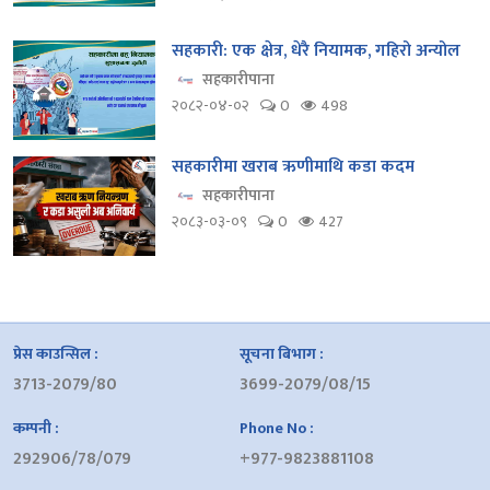
सहकारी: एक क्षेत्र, धेरै नियामक, गहिरो अन्योल
सहकारीपाना
२०८२-०४-०२
0
498
सहकारीमा खराब ऋणीमाथि कडा कदम
सहकारीपाना
२०८३-०३-०९
0
427
प्रेस काउन्सिल :
सूचना बिभाग :
3713-2079/80
3699-2079/08/15
कम्पनी :
Phone No :
292906/78/079
+977-9823881108