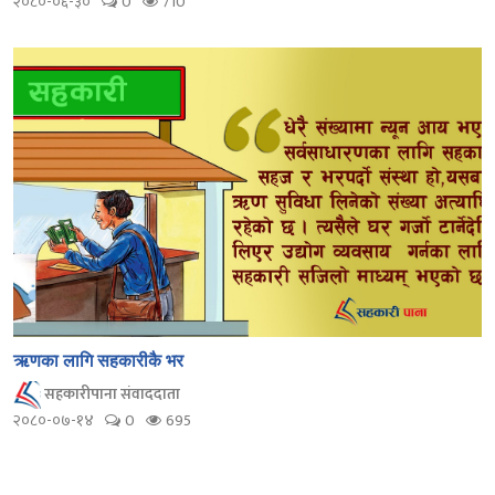
२०८०-०६-३०
0
710
ऋणका लागि सहकारीकै भर
सहकारीपाना संवाददाता
२०८०-०७-१४
0
695