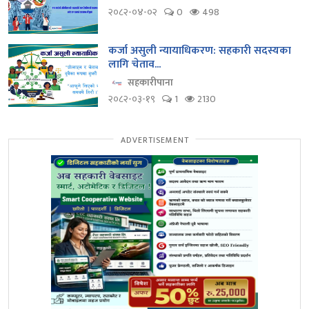
२०८२-०४-०२
0
498
कर्जा असुली न्यायाधिकरण: सहकारी सदस्यका
लागि चेताव...
सहकारीपाना
२०८२-०३-१९
1
2130
ADVERTISEMENT