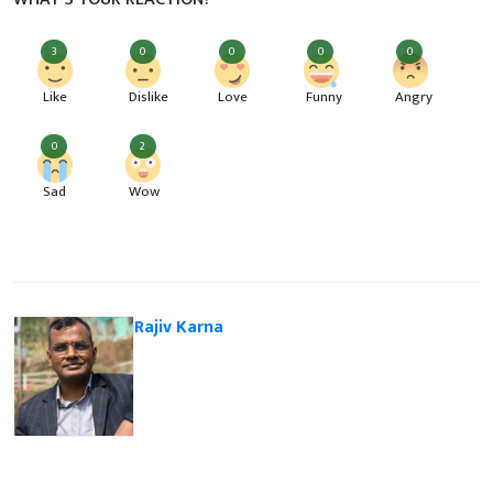
3
0
0
0
0
Like
Dislike
Love
Funny
Angry
0
2
Sad
Wow
Rajiv Karna