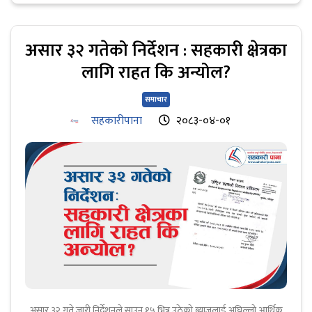
असार ३२ गतेको निर्देशन : सहकारी क्षेत्रका
लागि राहत कि अन्योल?
समाचार
सहकारीपाना
२०८३-०४-०१
असार ३२ गते जारी निर्देशनले साउन १५ भित्र उठेको ब्याजलाई अघिल्लो आर्थिक