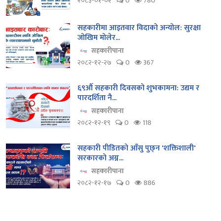
२०८३-०१-०२
0
780
सहकारीमा आइतवार विदाको अन्योल: सुरक्षा
जोखिम मोलेर...
सहकारीपाना
२०८२-१२-२७
0
367
६९औँ सहकारी दिवसको शुभकामना: उद्यम र
पारदर्शिता नै...
सहकारीपाना
२०८२-१२-१९
0
118
सहकारी पीडितको आँसु पुछ्न 'शक्तिशाली'
सरकारको अग्न...
सहकारीपाना
२०८२-१२-१७
0
886