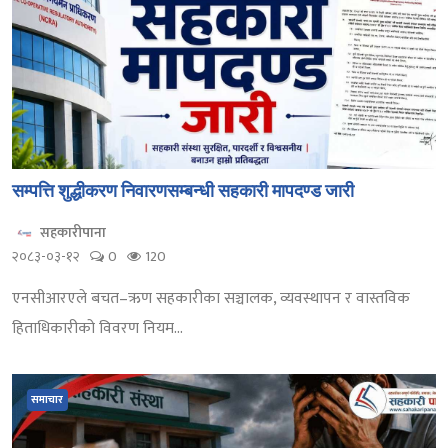
सम्पत्ति शुद्धीकरण निवारणसम्बन्धी सहकारी मापदण्ड जारी
सहकारीपाना
२०८३-०३-१२
0
120
एनसीआरएले बचत–ऋण सहकारीका सञ्चालक, व्यवस्थापन र वास्तविक
हिताधिकारीको विवरण नियम...
समाचार