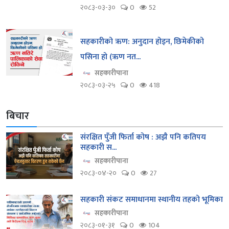
२०८३-०३-३०
0
52
सहकारीको ऋण: अनुदान होइन, छिमेकीको
पसिना हो (ऋण नत...
सहकारीपाना
२०८३-०३-२५
0
418
बिचार
संरक्षित पुँजी फिर्ता कोष : अझै पनि कतिपय
सहकारी स...
सहकारीपाना
२०८३-०४-२०
0
27
सहकारी संकट समाधानमा स्थानीय तहको भूमिका
सहकारीपाना
२०८३-०१-३१
0
104